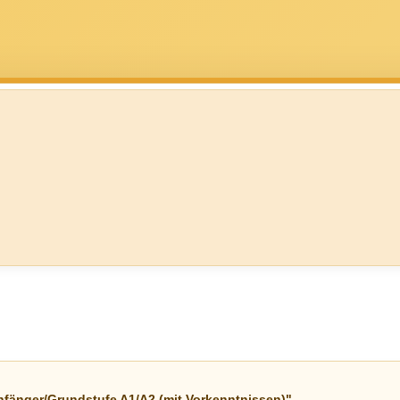
nfänger/Grundstufe A1/A2 (mit Vorkenntnissen)"