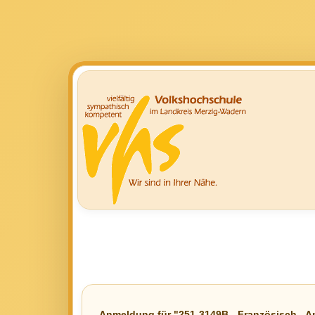
Anmeldung für "251-3149B - Französisch - A