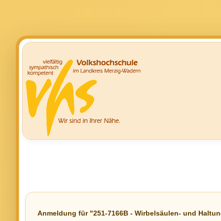
Anmeldung für "251-7166B - Wirbelsäulen- und Haltu