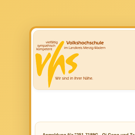
Anmeldung für "251-7189G - Qi Gong und Tai 