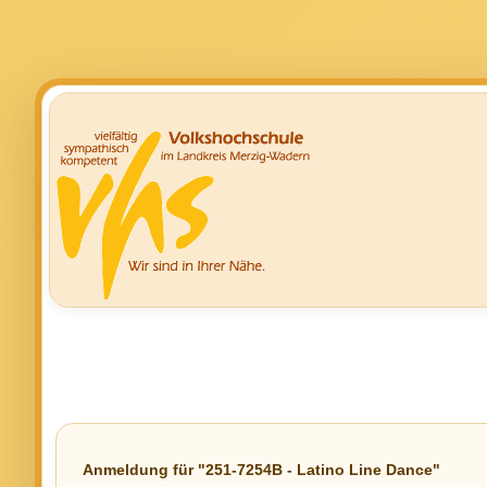
Anmeldung für "251-7254B - Latino Line Dance"