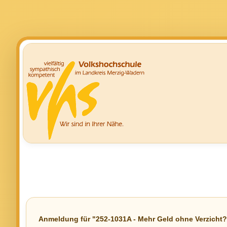
Anmeldung für "252-1031A - Mehr Geld ohne Verzicht?