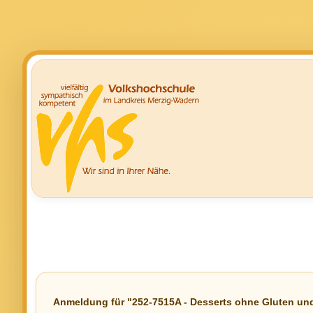
Anmeldung für "252-7515A - Desserts ohne Gluten un