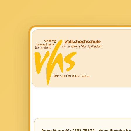
Anmeldung für "252-7537A - Yoga (bereits be