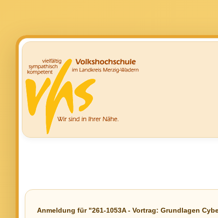
Anmeldung für "261-1053A - Vortrag: Grundlagen Cybe