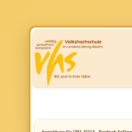
Anmeldung für "261-3111A - Englisch Anfäng