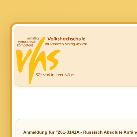
Anmeldung für "261-3141A - Russisch Absolute Anfäng