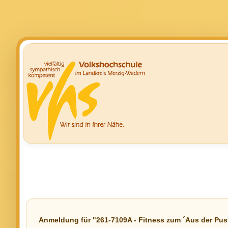
Anmeldung für "261-7109A - Fitness zum ´Aus der Pu