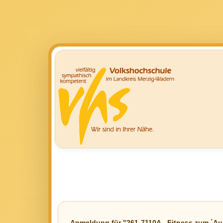
Anmeldung für "261-7110A - Fitness zum ´A