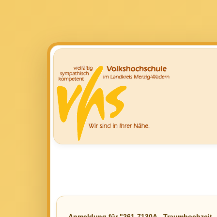
Anmeldung für "261-7130A - Traumhochzeit -