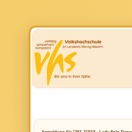
Anmeldung für "261-7152A - Lady Solo Danc