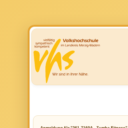
Anmeldung für "261-7160A - Zumba Fitness"