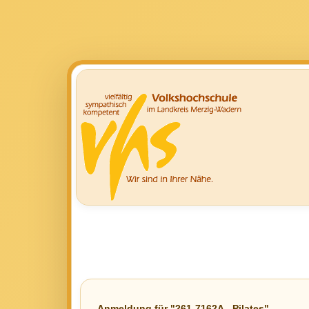
Anmeldung für "261-7162A - Pilates"