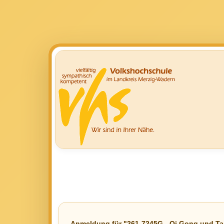
Anmeldung für "261-7245G - Qi Gong und Tai C