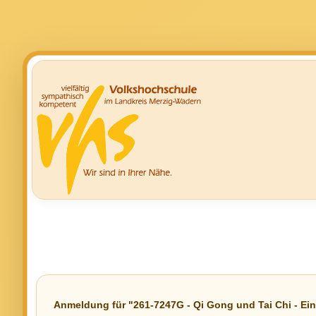
Anmeldung für "261-7247G - Qi Gong und Tai Chi - Eins