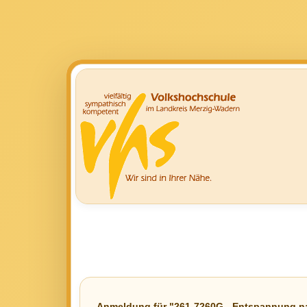
Anmeldung für "261-7260G - Entspannung 