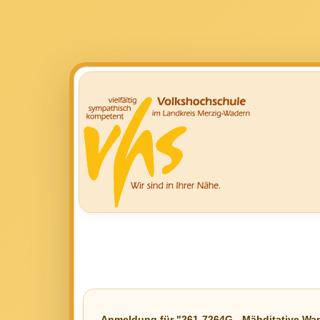
Anmeldung für "261-7264G - Mähditative Wan