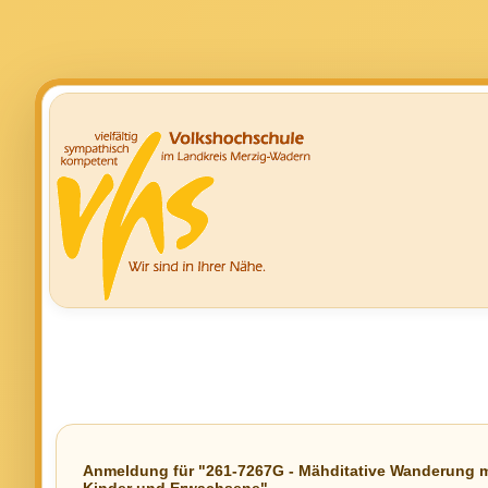
Anmeldung für "261-7267G - Mähditative Wanderung mi