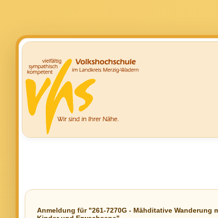
Anmeldung für "261-7270G - Mähditative Wanderung mi