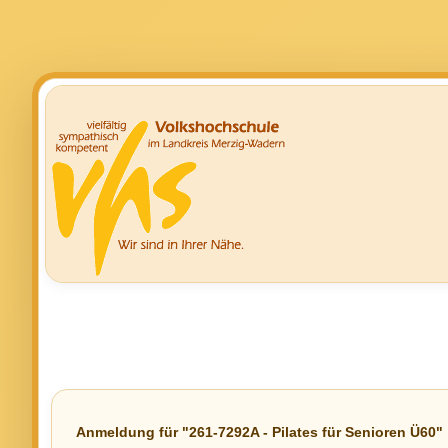
Anmeldung für "261-7292A - Pilates für Senioren Ü60"