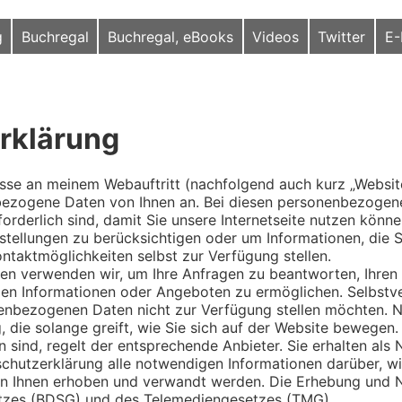
g
Buchregal
Buchregal, eBooks
Videos
Twitter
E-
rklärung
resse an meinem Webauftritt (nachfolgend auch kurz „Websit
bezogene Daten von Ihnen an. Bei diesen personenbezogen
orderlich sind, damit Sie unsere Internetseite nutzen könne
nstellungen zu berücksichtigen oder um Informationen, die S
ntaktmöglichkeiten selbst zur Verfügung stellen.
n verwenden wir, um Ihre Anfragen zu beantworten, Ihren 
len Informationen oder Angeboten zu ermöglichen. Selbstve
nenbezogenen Daten nicht zur Verfügung stellen möchten. N
 die solange greift, wie Sie sich auf der Website bewegen
 sind, regelt der entsprechende Anbieter. Sie erhalten als 
nschutzerklärung alle notwendigen Informationen darüber, 
 Ihnen erhoben und verwandt werden. Die Erhebung und Nu
zes (BDSG) und des Telemediengesetzes (TMG).