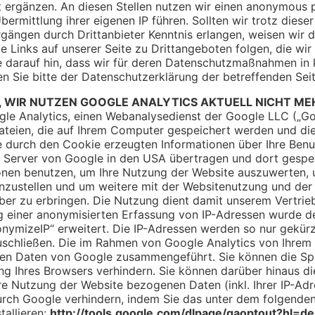
 ergänzen. An diesen Stellen nutzen wir einen anonymous p
bermittlung ihrer eigenen IP führen. Sollten wir trotz diese
ängen durch Drittanbieter Kenntnis erlangen, weisen wir d
ie Links auf unserer Seite zu Drittangeboten folgen, die wir 
e darauf hin, dass wir für deren Datenschutzmaßnahmen in 
 Sie bitte der Datenschutzerklärung der betreffenden Seit
EIS, WIR NUTZEN GOOGLE ANALYTICS AKTUELL NICHT ME
le Analytics, einen Webanalysedienst der Google LLC („G
dateien, die auf Ihrem Computer gespeichert werden und di
e durch den Cookie erzeugten Informationen über Ihre Benu
n Server von Google in den USA übertragen und dort gespei
onen benutzen, um Ihre Nutzung der Website auszuwerten, 
zustellen und um weitere mit der Websitenutzung und der
ber zu erbringen. Die Nutzung dient damit unserem Vertrieb
ng einer anonymisierten Erfassung von IP-Adressen wurde d
nymizeIP“ erweitert. Die IP-Adressen werden so nur gekürzt
schließen. Die im Rahmen von Google Analytics von Ihrem 
ren Daten von Google zusammengeführt. Sie können die Sp
ng Ihres Browsers verhindern. Sie können darüber hinaus d
re Nutzung der Website bezogenen Daten (inkl. Ihrer IP-Ad
urch Google verhindern, indem Sie das unter dem folgende
tallieren:
http://tools.google.com/dlpage/gaoptout?hl=de