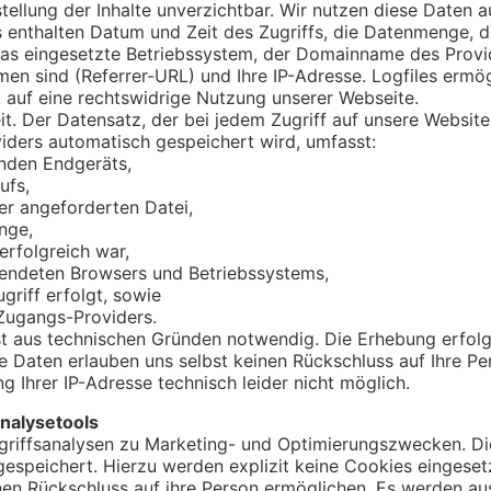
tellung der Inhalte unverzichtbar. Wir nutzen diese Daten a
es enthalten Datum und Zeit des Zugriffs, die Datenmenge, d
as eingesetzte Betriebssystem, der Domainname des Provide
 sind (Referrer-URL) und Ihre IP-Adresse. Logfiles ermö
 auf eine rechtswidrige Nutzung unserer Webseite.
t. Der Datensatz, der bei jedem Zugriff auf unsere Website 
ders automatisch gespeichert wird, umfasst:
enden Endgeräts,
ufs,
r angeforderten Datei,
enge,
erfolgreich war,
endeten Browsers und Betriebssystems,
ugriff erfolgt, sowie
Zugangs-Providers.
st aus technischen Gründen notwendig. Die Erhebung erfolg
e Daten erlauben uns selbst keinen Rückschluss auf Ihre Pe
ng Ihrer IP-Adresse technisch leider nicht möglich.
nalysetools
griffsanalysen zu Marketing- und Optimierungszwecken. D
espeichert. Hierzu werden explizit keine Cookies eingesetzt
einen Rückschluss auf ihre Person ermöglichen. Es werden aus