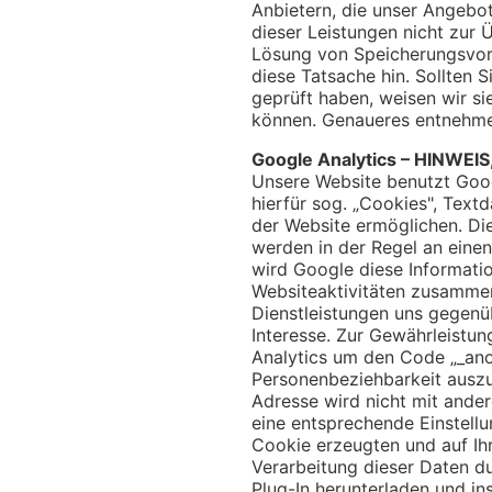
Anbietern, die unser Angebot
dieser Leistungen nicht zur Ü
Lösung von Speicherungsvorg
diese Tatsache hin. Sollten S
geprüft haben, weisen wir si
können. Genaueres entnehmen
Google Analytics – HINW
Unsere Website benutzt Goog
hierfür sog. „Cookies", Text
der Website ermöglichen. Di
werden in der Regel an eine
wird Google diese Informati
Websiteaktivitäten zusammen
Dienstleistungen uns gegenü
Interesse. Zur Gewährleistu
Analytics um den Code „_ano
Personenbeziehbarkeit auszu
Adresse wird nicht mit ande
eine entsprechende Einstellu
Cookie erzeugten und auf Ih
Verarbeitung dieser Daten d
Plug-In herunterladen und ins