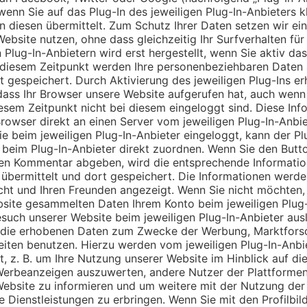
nn Sie auf das Plug-In des jeweiligen Plug-In-Anbieters k
diesen übermittelt. Zum Schutz Ihrer Daten setzen wir ein
bsite nutzen, ohne dass gleichzeitig Ihr Surfverhalten für 
Plug-In-Anbietern wird erst hergestellt, wenn Sie aktiv das
b diesem Zeitpunkt werden Ihre personenbeziehbaren Daten 
 gespeichert. Durch Aktivierung des jeweiligen Plug-Ins er
 dass Ihr Browser unsere Website aufgerufen hat, auch wenn
sem Zeitpunkt nicht bei diesem eingeloggt sind. Diese Infor
rowser direkt an einen Server vom jeweiligen Plug-In-Anbie
ie beim jeweiligen Plug-In-Anbieter eingeloggt, kann der P
beim Plug-In-Anbieter direkt zuordnen. Wenn Sie den Butto
nen Kommentar abgeben, wird die entsprechende Information
 übermittelt und dort gespeichert. Die Informationen werd
icht und Ihren Freunden angezeigt. Wenn Sie nicht möchten, 
bsite gesammelten Daten Ihrem Konto beim jeweiligen Plug-
such unserer Website beim jeweiligen Plug-In-Anbieter aus
n die erhobenen Daten zum Zwecke der Werbung, Marktfor
Seiten benutzen. Hierzu werden vom jeweiligen Plug-In-Anbi
t, z. B. um Ihre Nutzung unserer Website im Hinblick auf di
Werbeanzeigen auszuwerten, andere Nutzer der Plattformen
 Website zu informieren und um weitere mit der Nutzung der
 Dienstleistungen zu erbringen. Wenn Sie mit den Profilbil