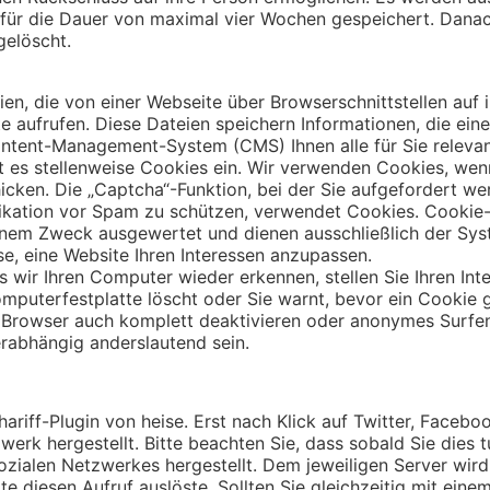
P für die Dauer von maximal vier Wochen gespeichert. Dana
gelöscht.
ien, die von einer Webseite über Browserschnittstellen auf
e aufrufen. Diese Dateien speichern Informationen, die eine
ntent-Management-System (CMS) Ihnen alle für Sie relevant
 es stellenweise Cookies ein. Wir verwenden Cookies, wenn
icken. Die „Captcha“-Funktion, bei der Sie aufgefordert wer
kation vor Spam zu schützen, verwendet Cookies. Cookie
einem Zweck ausgewertet und dienen ausschließlich der Sy
se, eine Website Ihren Interessen anzupassen.
 wir Ihren Computer wieder erkennen, stellen Sie Ihren Inte
mputerfestplatte löscht oder Sie warnt, bevor ein Cookie g
 Browser auch komplett deaktivieren oder anonymes Surfen n
erabhängig anderslautend sein.
ariff-Plugin von heise. Erst nach Klick auf Twitter, Facebo
werk hergestellt. Bitte beachten Sie, dass sobald Sie dies 
ozialen Netzwerkes hergestellt. Dem jeweiligen Server wird
ite diesen Aufruf auslöste. Sollten Sie gleichzeitig mit ei