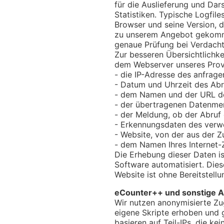
für die Auslieferung und Dars
Statistiken. Typische Logfil
Browser und seine Version, d
zu unserem Angebot gekommen
genaue Prüfung bei Verdacht
Zur besseren Übersichtlichkei
dem Webserver unseres Provi
- die IP-Adresse des anfrag
- Datum und Uhrzeit des Abr
- dem Namen und der URL de
- der übertragenen Datenm
- der Meldung, ob der Abruf 
- Erkennungsdaten des verw
- Website, von der aus der Z
- dem Namen Ihres Internet-
Die Erhebung dieser Daten i
Software automatisiert. Dies
Website ist ohne Bereitstellu
eCounter++ und sonstige A
Wir nutzen anonymisierte Zu
eigene Skripte erhoben und g
basieren auf Teil-IPs, die k