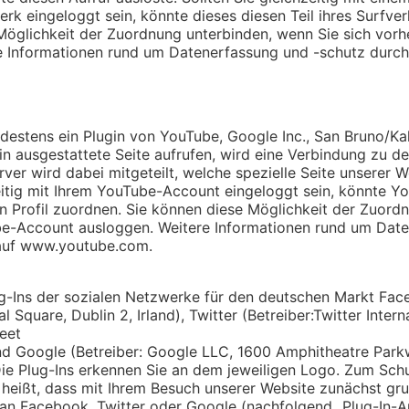
rk eingeloggt sein, könnte dieses diesen Teil ihres Surfver
Möglichkeit der Zuordnung unterbinden, wenn Sie sich vor
 Informationen rund um Datenerfassung und -schutz durch
destens ein Plugin von YouTube, Google Inc., San Bruno/Kal
in ausgestattete Seite aufrufen, wird eine Verbindung zu 
ver wird dabei mitgeteilt, welche spezielle Seite unserer W
zeitig mit Ihrem YouTube-Account eingeloggt sein, könnte Yo
n Profil zuordnen. Sie können diese Möglichkeit der Zuord
be-Account ausloggen. Weitere Informationen rund um Dat
auf
www.youtube.com
.
ug-Ins der sozialen Netzwerke für den deutschen Markt Fac
l Square, Dublin 2, Irland), Twitter (Betreiber:Twitter Int
eet
nd Google (Betreiber: Google LLC, 1600 Amphitheatre Park
e Plug-Ins erkennen Sie an dem jeweiligen Logo. Zum Schut
 heißt, dass mit Ihrem Besuch unserer Website zunächst grun
n Facebook, Twitter oder Google (nachfolgend „Plug-In-An