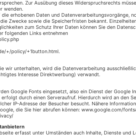
rsprechen. Zur Ausübung dieses Widerspruchsrechts müssen 
er wenden.
f die erhobenen Daten und Datenverarbeitungsvorgänge, noc
ie Zwecke sowie die Speicherfristen bekannt. Einzelheiten
lichkeiten zum Schutz Ihrer Daten können Sie den Datensc
der folgenden Links entnehmen
licy.php
de/+/policy/+1button.html
.
ie wir unterhalten, wird die Datenverarbeitung ausschließl
chtigtes Interesse Direktwerbung) verwandt.
rden Google Fonts eingesetzt, also ein Dienst der Google In
erfolgt durch einen Serveraufruf. Hierdurch wird an den Se
elcher IP-Adresse der Besucher besucht. Nähere Information
oogle, die Sie hier abrufen können: www.google.com/fonts
ivacy/
ttanbietern
seite erfasst unter Umständen auch Inhalte, Dienste und 